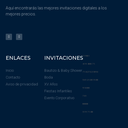
Aquí encontrarás las mejores invitaciones digitales a los
mejores precios.
11981
ENLACES
INVITACIONES
419 488 71
Inicio
Bautizo & Baby Shower
71427321893
Contacto
Boda
54121381948
Aviso de privacidad
XV Años
91688
Fiestas Infantiles
741
Evento Corporativo
8888
519 7148