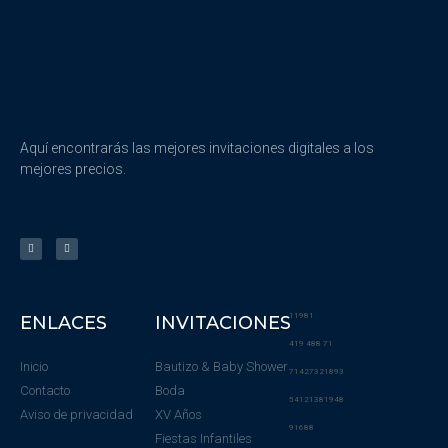
Aquí encontrarás las mejores invitaciones digitales a los
mejores precios.
11981
ENLACES
INVITACIONES
419 488 71
Inicio
Bautizo & Baby Shower
71427321893
Contacto
Boda
54121381948
Aviso de privacidad
XV Años
91688
Fiestas Infantiles