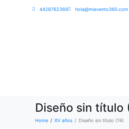
4428762369
hola@mievento360.com
Diseño sin título
Home
XV años
Diseño sin título (74)