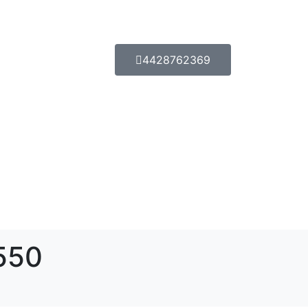
4428762369
.550