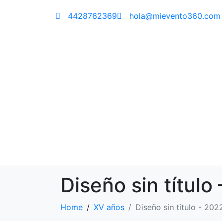
4428762369
hola@mievento360.com
Diseño sin tít
Home
XV años
Diseño sin título - 