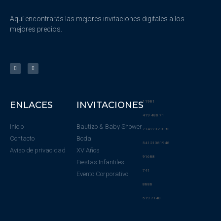
Aquí encontrarás las mejores invitaciones digitales a los
mejores precios.
11981
ENLACES
INVITACIONES
419 488 71
Inicio
Bautizo & Baby Shower
71427321893
Contacto
Boda
54121381948
Aviso de privacidad
XV Años
91688
Fiestas Infantiles
741
Evento Corporativo
8888
519 7148