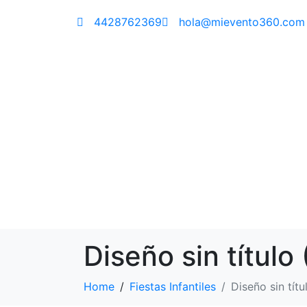
4428762369
hola@mievento360.com
Diseño sin título 
Home
Fiestas Infantiles
Diseño sin títu