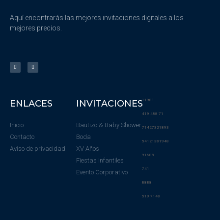
Aquí encontrarás las mejores invitaciones digitales a los
mejores precios.
11981
ENLACES
INVITACIONES
419 488 71
Inicio
Bautizo & Baby Shower
71427321893
Contacto
Boda
54121381948
Aviso de privacidad
XV Años
91688
Fiestas Infantiles
741
Evento Corporativo
8888
519 7148