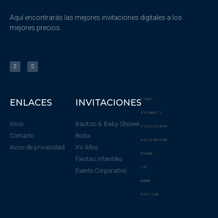
Aquí encontrarás las mejores invitaciones digitales a los
mejores precios.
11981
ENLACES
INVITACIONES
419 488 71
Inicio
Bautizo & Baby Shower
71427321893
Contacto
Boda
54121381948
Aviso de privacidad
XV Años
91688
Fiestas Infantiles
741
Evento Corporativo
8888
519 7148