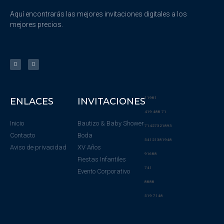
Aquí encontrarás las mejores invitaciones digitales a los
mejores precios.
11981
ENLACES
INVITACIONES
419 488 71
Inicio
Bautizo & Baby Shower
71427321893
Contacto
Boda
54121381948
Aviso de privacidad
XV Años
91688
Fiestas Infantiles
741
Evento Corporativo
8888
519 7148