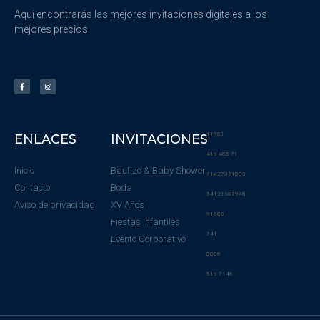
Aquí encontrarás las mejores invitaciones digitales a los
mejores precios.
11981
ENLACES
INVITACIONES
419 488 71
Inicio
Bautizo & Baby Shower
71427321893
Contacto
Boda
54121381948
Aviso de privacidad
XV Años
91688
Fiestas Infantiles
741
Evento Corporativo
8888
519 7148