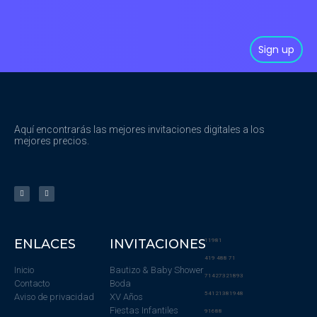
Sign up
Aquí encontrarás las mejores invitaciones digitales a los
mejores precios.
ENLACES
INVITACIONES
11981
419 488 71
Inicio
Bautizo & Baby Shower
71427321893
Contacto
Boda
54121381948
Aviso de privacidad
XV Años
Fiestas Infantiles
91688